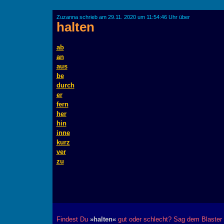
Zuzanna schrieb am 29.11. 2020 um 11:54:46 Uhr über
halten
ab
an
aus
be
durch
er
fern
her
hin
inne
kurz
ver
zu
Findest Du
»halten«
gut oder schlecht? Sag dem Blaster 