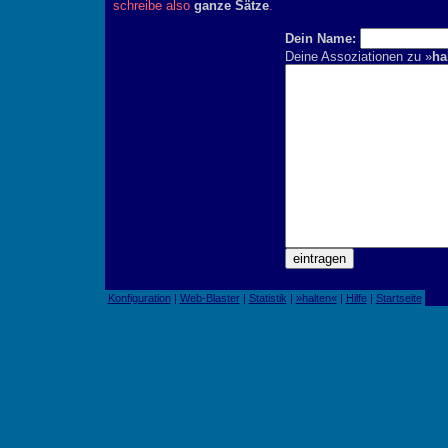
schreibe also
ganze Sätze
.
Dein Name:
Deine Assoziationen zu »
ha
Konfiguration
|
Web-Blaster
|
Statistik
|
»halten«
|
Hilfe
|
Startseite