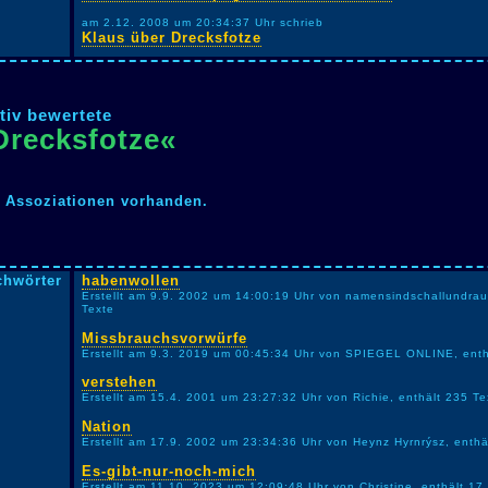
am 2.12. 2008 um 20:34:37 Uhr schrieb
Klaus über Drecksfotze
tiv bewertete
Drecksfotze«
n Assoziationen vorhanden.
chwörter
habenwollen
Erstellt am 9.9. 2002 um 14:00:19 Uhr von namensindschallundra
Texte
Missbrauchsvorwürfe
Erstellt am 9.3. 2019 um 00:45:34 Uhr von SPIEGEL ONLINE, enth
verstehen
Erstellt am 15.4. 2001 um 23:27:32 Uhr von Richie, enthält 235 Te
Nation
Erstellt am 17.9. 2002 um 23:34:36 Uhr von Heynz Hyrnrýsz, enthä
Es-gibt-nur-noch-mich
Erstellt am 11.10. 2023 um 12:09:48 Uhr von Christine, enthält 17