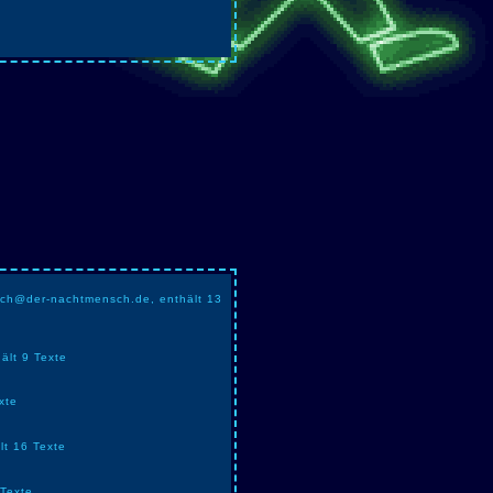
uch@der-nachtmensch.de, enthält 13
ält 9 Texte
xte
lt 16 Texte
 Texte