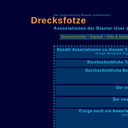
Der Assoziations-Blaster präsentiert:
Drecksfotze
Assoziationen der Blaster-User
Startseite/Infos
|
Statistik
|
Hilfe & Häuf
Anzahl Assoziationen zu diesem S
(einige Beispiele fo
Durchschnittliche T
Durchschnittliche B
Der e
Der neu
Einige noch nie bewerte
(in