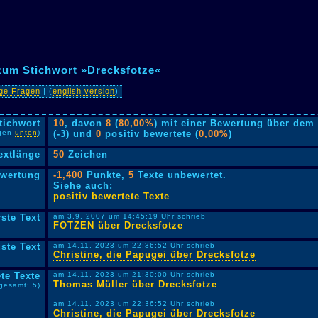
 zum Stichwort »Drecksfotze«
ige Fragen
| (
english version
)
tichwort
10
, davon
8
(
80,00%
) mit einer Bewertung über dem 
lgen
unten
)
(-3) und
0
positiv bewertete (
0,00%
)
extlänge
50
Zeichen
ewertung
-1,400
Punkte,
5
Texte unbewertet.
Siehe auch:
positiv bewertete Texte
rste Text
am 3.9. 2007 um 14:45:19 Uhr schrieb
FOTZEN über Drecksfotze
ste Text
am 14.11. 2023 um 22:36:52 Uhr schrieb
Christine, die Papugei über Drecksfotze
te Texte
am 14.11. 2023 um 21:30:00 Uhr schrieb
Thomas Müller über Drecksfotze
sgesamt: 5)
am 14.11. 2023 um 22:36:52 Uhr schrieb
Christine, die Papugei über Drecksfotze