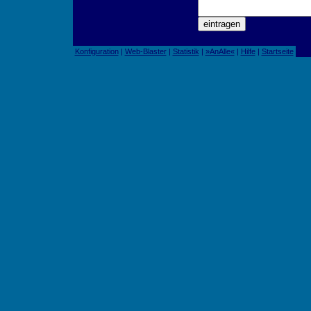
Konfiguration
|
Web-Blaster
|
Statistik
|
»AnAlle«
|
Hilfe
|
Startseite