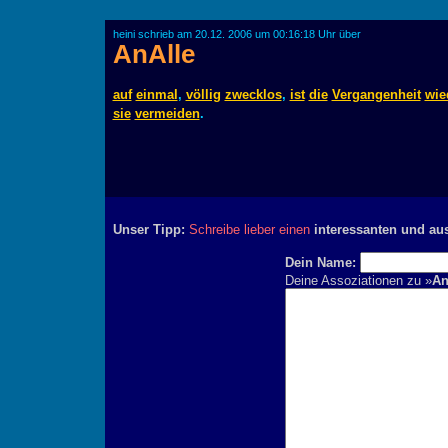
heini schrieb am 20.12. 2006 um 00:16:18 Uhr über
AnAlle
auf
einmal
,
völlig
zwecklos
,
ist
die
Vergangenheit
wie
sie
vermeiden
.
Unser Tipp:
Schreibe lieber einen
interessanten und au
Dein Name:
Deine Assoziationen zu »
An