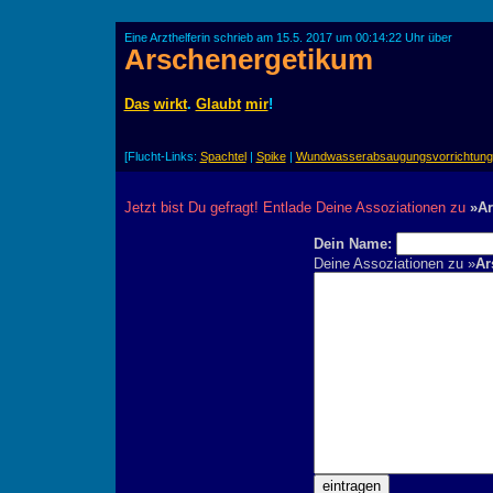
Eine Arzthelferin schrieb am 15.5. 2017 um 00:14:22 Uhr über
Arschenergetikum
Das
wirkt
.
Glaubt
mir
!
[Flucht-Links:
Spachtel
|
Spike
|
Wundwasserabsaugungsvorrichtung
Jetzt bist Du gefragt! Entlade Deine Assoziationen zu
»Ar
Dein Name:
Deine Assoziationen zu »
Ar