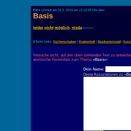
Babs schrieb am 31.5. 2014 um 21:12:29 Uhr über
Basis
leider
nicht
möglich
.
nixda
----------
[Flucht-Links:
Küchenschaben
|
Knabenhaft
|
Musikantenstadl
|
Kunst
Versuche nicht, auf den oben stehenden Text zu antworte
atomische Texteinheit zum Thema
»Basis«
!
Dein Name:
Deine Assoziationen zu »
Ba