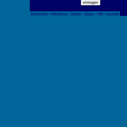
Konfiguration
|
Web-Blaster
|
Statistik
|
»Basis«
|
Hilfe
|
Startseite