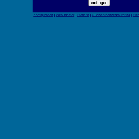
Konfiguration
|
Web-Blaster
|
Statistik
|
»Fleischfachverkäuferin«
|
Hilf