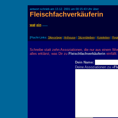
antwort schrieb am 13.12. 2001 um 00:15:43 Uhr über
Fleischfachverkäuferin
wat
ein
.....
[Flucht-Links:
Slipvorlage
|
Arthouse
|
Sitzenbleiben
|
Koteletten
|
Repti
Schreibe statt zehn Assoziationen, die nur aus einem Wor
alles erklärst, was Dir zu
Fleischfachverkäuferin
einfällt.
Dein Name:
Deine Assoziationen zu »
Fl