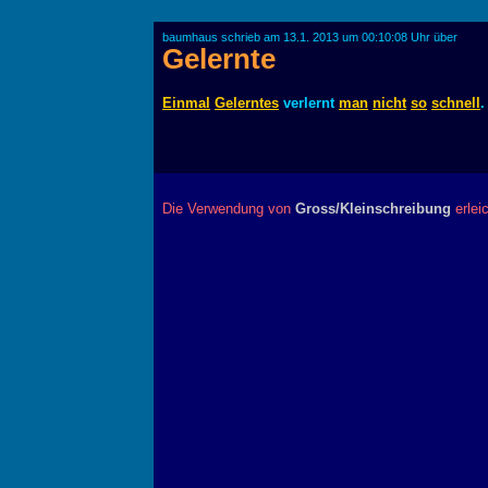
baumhaus schrieb am 13.1. 2013 um 00:10:08 Uhr über
Gelernte
Einmal
Gelerntes
verlernt
man
nicht
so
schnell
Die Verwendung von
Gross/Kleinschreibung
erlei