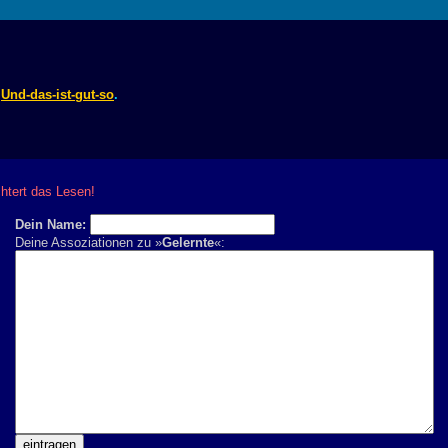
.
Und-das-ist-gut-so
.
chtert das Lesen!
Dein Name:
Deine Assoziationen zu »
Gelernte
«: