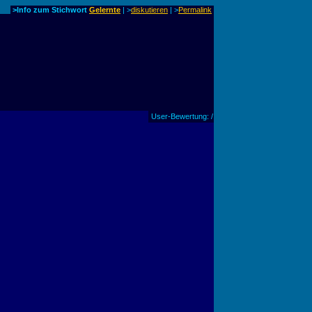
>Info zum Stichwort
Gelernte
| >
diskutieren
|
>
Permalink
User-Bewertung: /