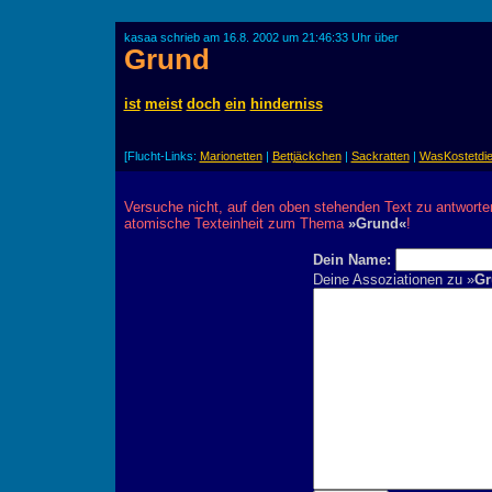
kasaa schrieb am 16.8. 2002 um 21:46:33 Uhr über
Grund
ist
meist
doch
ein
hinderniss
[Flucht-Links:
Marionetten
|
Bettjäckchen
|
Sackratten
|
WasKostetdie
Versuche nicht, auf den oben stehenden Text zu antworte
atomische Texteinheit zum Thema
»Grund«
!
Dein Name:
Deine Assoziationen zu »
Gr