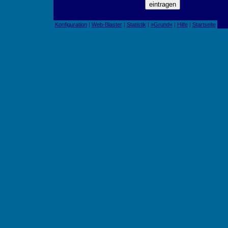
Konfiguration
|
Web-Blaster
|
Statistik
|
»Grund«
|
Hilfe
|
Startseite