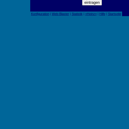
Konfiguration
|
Web-Blaster
|
Statistik
|
»Heinz«
|
Hilfe
|
Startseite