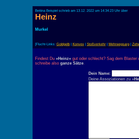
Bettina Beispiel schrieb am 13.12. 2022 um 14:34:23 Uhr über
Heinz
Murkel
[Flucht-Links:
Goldgelb
|
Konvex
|
Stoßverkehr
|
Mehrwegsarg
|
Zeh
Findest Du
»Heinz«
gut oder schlecht? Sag dem Blaster w
schreibe also
ganze Sätze
.
Dein Name:
Deine Assoziationen zu »
He