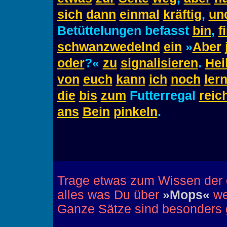
sich
dann
einmal
kräftig
,
un
Betüttelungen befasst
bin
,
f
schwanzwedelnd
ein
»
Aber
oder
?«
zu
signalisieren
.
Hei
von
euch
kann
ich
noch
ler
die
bis
zum
Futterregal
reic
ans
Bein
pinkeln
.
Trage etwas zum Wissen der 
alles was Du über
»Mops«
wei
Ganze Sätze sind besonders g