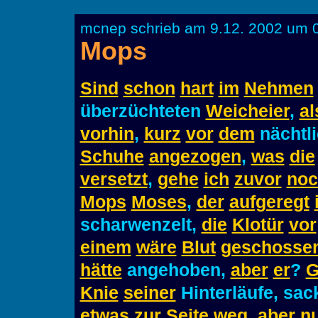
mcnep schrieb am 9.12. 2002 um 0
Mops
Sind
schon
hart
im
Nehmen
überzüchteten
Weicheier
,
al
vorhin
,
kurz
vor
dem
nächtl
Schuhe
angezogen
,
was
die
versetzt
,
gehe
ich
zuvor
noc
Mops
Moses
,
der
aufgeregt
scharwenzelt,
die
Klotür
vor
einem
wäre
Blut
geschosse
hätte
angehoben,
aber
er
?
G
Knie
seiner
Hinterläufe, sac
etwas
zur
Seite
weg
,
aber
n