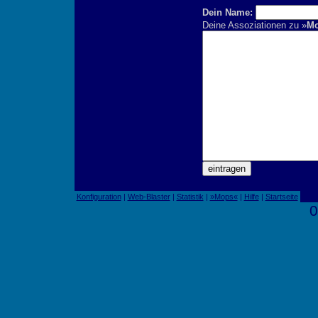
Dein Name:
Deine Assoziationen zu »
M
Konfiguration
|
Web-Blaster
|
Statistik
|
»Mops«
|
Hilfe
|
Startseite
0