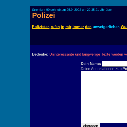
Strontium-90 schrieb am 25.9. 2002 um 22:35:21 Uhr über
Polizei
Polizisten
rufen
in
mir
immer
den
unweigerlichen
Wu
Bedenke:
Uninteressante und langweilige Texte werden v
Dein Name:
Deine Assoziationen zu »
Po