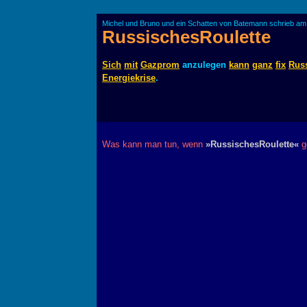
Michel und Bruno und ein Schatten von Batemann schrieb am
RussischesRoulette
Sich
mit
Gazprom
anzulegen
kann
ganz
fix
Rus
Energiekrise
.
Was kann man tun, wenn
»RussischesRoulette«
ge