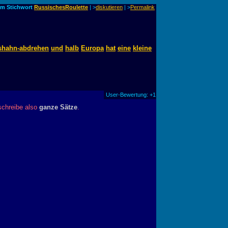
um Stichwort
RussischesRoulette
| >
diskutieren
|
>
Permalink
shahn-abdrehen
und
halb
Europa
hat
eine
kleine
User-Bewertung: +1
 schreibe also
ganze Sätze
.