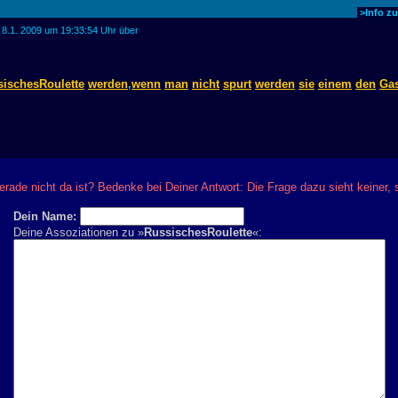
>Info z
 8.1. 2009 um 19:33:54 Uhr über
sischesRoulette
werden
,
wenn
man
nicht
spurt
werden
sie
einem
den
Ga
rade nicht da ist? Bedenke bei Deiner Antwort: Die Frage dazu sieht keiner,
Dein Name:
Deine Assoziationen zu »
RussischesRoulette
«: