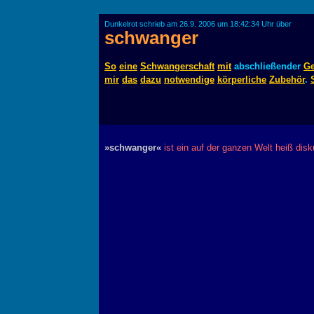
Dunkelrot schrieb am 26.9. 2006 um 18:42:34 Uhr über
schwanger
So
eine
Schwangerschaft
mit
abschließender
Ge
mir
das
dazu
notwendige
körperliche
Zubehör
.
»schwanger«
ist ein auf der ganzen Welt heiß dis