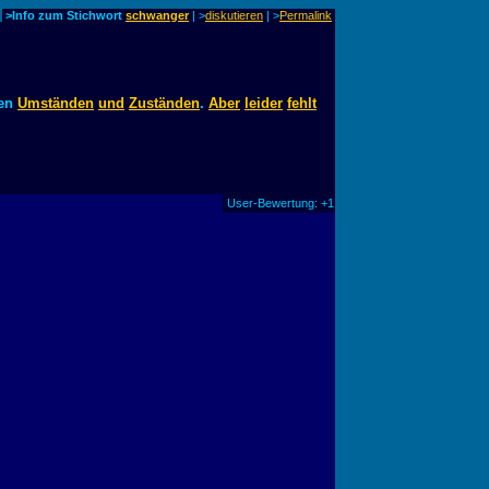
>Info zum Stichwort
schwanger
| >
diskutieren
|
>
Permalink
en
Umständen
und
Zuständen
.
Aber
leider
fehlt
User-Bewertung: +1