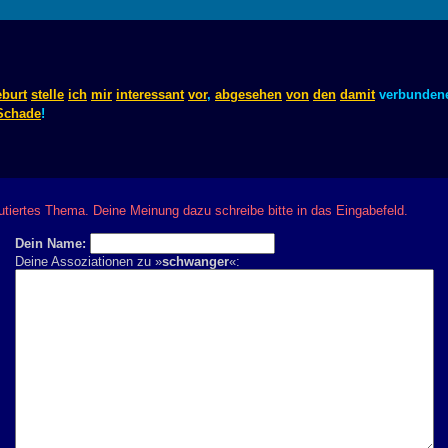
burt
stelle
ich
mir
interessant
vor
,
abgesehen
von
den
damit
verbunden
Schade
!
kutiertes Thema. Deine Meinung dazu schreibe bitte in das Eingabefeld.
Dein Name:
Deine Assoziationen zu »
schwanger
«: