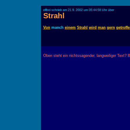
elfboi schrieb am 21.9. 2002 um 05:44:58 Uhr über
Strahl
Von
manch
einem
Strahl
wird
man
gern
getroff
Oben steht ein nichtssagender, langweiliger Text