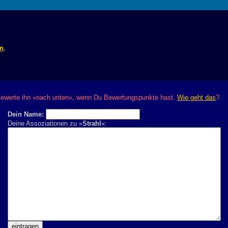
en
.
? Bewerte ihn »nach unten«, wenn Du Bewertungspunkte hast.
Wie geht das
?.
Dein Name:
Deine Assoziationen zu »
Strahl
«: