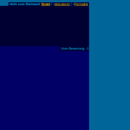
>Info zum Stichwort
Strahl
| >
diskutieren
|
>
Permalink
User-Bewertung: -1