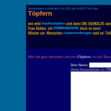
Sechserpack schrieb am 11.9. 2011 um 19:38:17 Uhr über
Töpfern
wie
wild
drauflostöpfern
und
dann
DIE
GEHEILTE
spi
Frau
Doktor
,
ich
KOMMUNIZIERE
doch
so
gern
!
Wissen
sie
,
Menschen
zusammenbringen
und
so
!
Tol
Was hat ganz besonders viel mit
»Töpfern«
zu tun? Besc
Dein Name:
Deine Assoziationen zu »
Tö