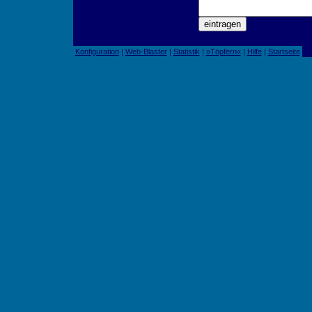
Konfiguration
|
Web-Blaster
|
Statistik
|
»Töpfern«
|
Hilfe
|
Startseite