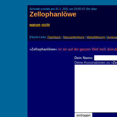
Schmidt schrieb am 31.1. 2011 um 23:55:47 Uhr über
Zellophanlöwe
warum
nicht
[Flucht-Links:
Flashback
|
Massanfertigung
|
MeineMeinung
|
Augena
»Zellophanlöwe«
ist ein auf der ganzen Welt heiß diskut
Dein Name:
Deine Assoziationen zu »
Ze