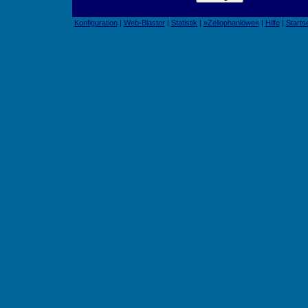
Konfiguration
|
Web-Blaster
|
Statistik
|
»Zellophanlöwe«
|
Hilfe
|
Startse