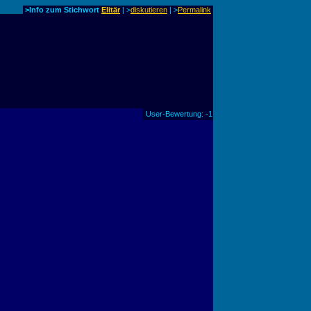
>Info zum Stichwort
Elitär
| >
diskutieren
|
>
Permalink
User-Bewertung: -1