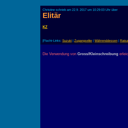
Christine schrieb am 22.9. 2017 um 10:29:03 Uhr über
Elitär
KZ
[Flucht-Links:
Suzuki
|
Zugangselite
|
Währenddessen
|
Rats
Die Verwendung von
Gross/Kleinschreibung
erlei