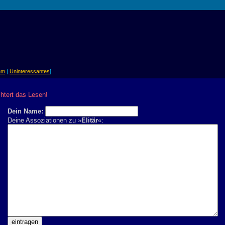
am
|
Uninteressantes
]
chtert das Lesen!
Dein Name:
Deine Assoziationen zu »
Elitär
«: