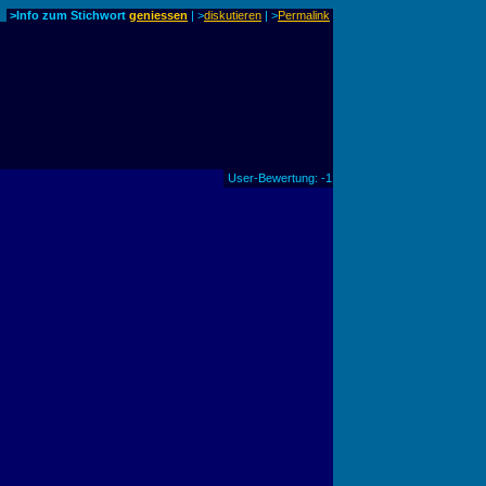
>Info zum Stichwort
geniessen
| >
diskutieren
|
>
Permalink
User-Bewertung: -1