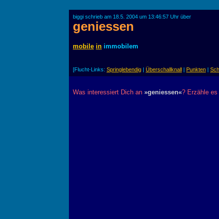
biggi schrieb am 18.5. 2004 um 13:46:57 Uhr über
geniessen
mobile
in
immobilem
[Flucht-Links:
Springlebendig
|
Überschallknall
|
Punkten
|
Sch
Was interessiert Dich an
»geniessen«
? Erzähle es