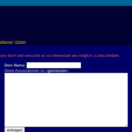
eißangst
|
Dürfen
]
 uns doch und versuche es so interessant wie möglich zu beschreiben.
Dein Name:
Deine Assoziationen zu »
geniessen
«: