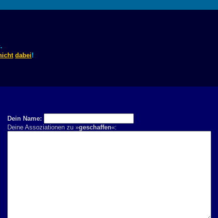
.
nicht
dabei
!
Dein Name:
Deine Assoziationen zu »
geschaffen
«: