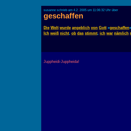
susanne schrieb am 4.2. 2005 um 11:06:32 Uhr über
geschaffen
Die
Welt
wurde
angeblich
von
Gott
»
geschaffen
«
Ich
weiß
nicht
,
ob
das
stimmt
,
ich
war
nämlich
Juppheidi-Juppheida!