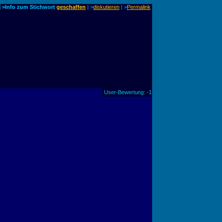
>Info zum Stichwort
geschaffen
| >
diskutieren
|
>
Permalink
User-Bewertung: -1