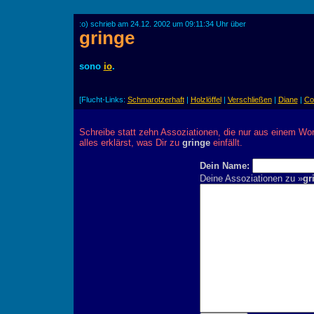
:o) schrieb am 24.12. 2002 um 09:11:34 Uhr über
gringe
sono
io
.
[Flucht-Links:
Schmarotzerhaft
|
Holzlöffel
|
Verschließen
|
Diane
|
Co
Schreibe statt zehn Assoziationen, die nur aus einem Wor
alles erklärst, was Dir zu
gringe
einfällt.
Dein Name:
Deine Assoziationen zu »
gr