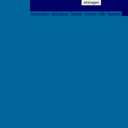
Konfiguration
|
Web-Blaster
|
Statistik
|
»gringe«
|
Hilfe
|
Startseite