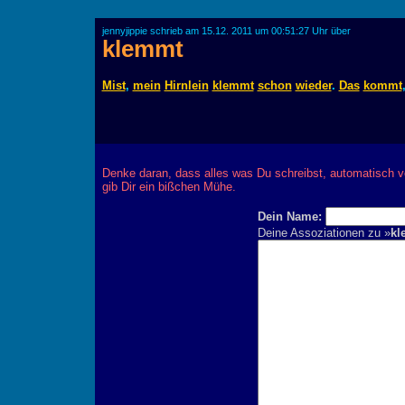
jennyjippie schrieb am 15.12. 2011 um 00:51:27 Uhr über
klemmt
Mist
,
mein
Hirnlein
klemmt
schon
wieder
.
Das
kommt
Denke daran, dass alles was Du schreibst, automatisch v
gib Dir ein bißchen Mühe.
Dein Name:
Deine Assoziationen zu »
kl