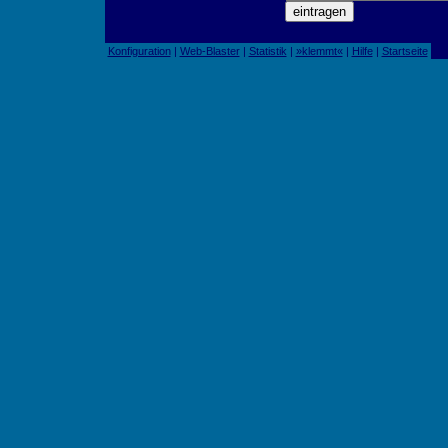
Konfiguration
|
Web-Blaster
|
Statistik
|
»klemmt«
|
Hilfe
|
Startseite