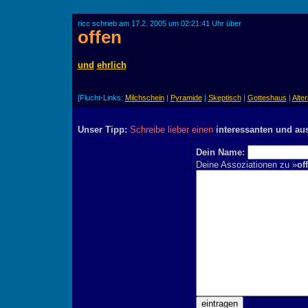
ricc schrieb am 17.2. 2005 um 02:21:41 Uhr über
offen
und
ehrlich
[Flucht-Links:
Milchschein
|
Pyramide
|
Skeptisch
|
Gotteshaus
|
Alter
Unser Tipp:
Schreibe lieber einen
interessanten und au
Dein Name:
Deine Assoziationen zu »
of