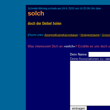
Schmidt-Wirsing schrieb am 24.4. 2015 um 14:25:06 Uhr über
solch
doch
der
Deibel
holen
[Flucht-Links:
AnnegretKrampKarrenbauer
|
Virologenträume
|
Grosc
Was interessiert Dich an
»solch«
? Erzähle es uns doch u
Dein Name:
Deine Assoziationen zu »
so