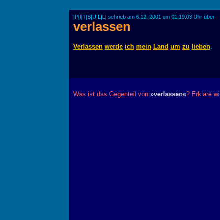
|P|I|T|B|U|L|L| schrieb am 6.12. 2001 um 01:19:03 Uhr über
verlassen
Verlassen
werde
ich
mein
Land
um
zu
lieben
.
Was ist das Gegenteil von
»verlassen«
? Erkläre wi