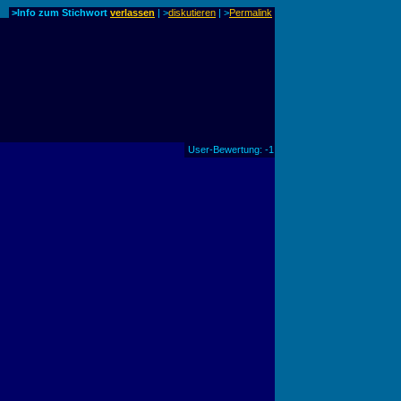
>Info zum Stichwort
verlassen
| >
diskutieren
|
>
Permalink
User-Bewertung: -1