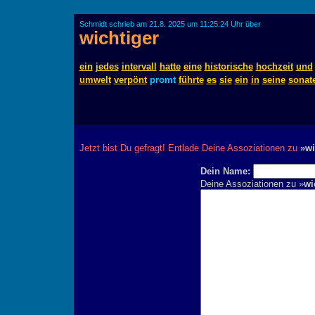
Schmidt schrieb am 21.8. 2025 um 11:25:24 Uhr über
wichtiger
ein
jedes
intervall
hatte
eine
historische
hochzeit
und
umwelt
verpönt
promt
führte
es
sie
ein
in
seine
sonat
Jetzt bist Du gefragt! Entlade Deine Assoziationen zu
»wi
Dein Name:
Deine Assoziationen zu »
wi