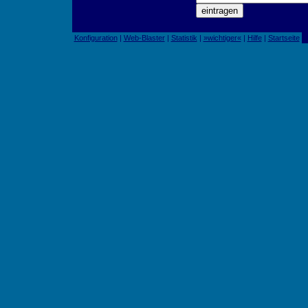
Konfiguration
|
Web-Blaster
|
Statistik
|
»wichtiger«
|
Hilfe
|
Startseite