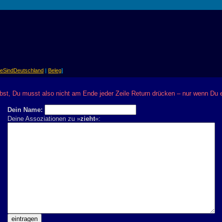
ieSindDeutschland
|
Beleg
]
bst, Du musst also nicht am Ende jeder Zeile Return drücken – nur wenn Du
Dein Name:
Deine Assoziationen zu »
zieht
«: