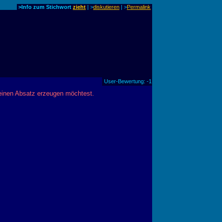
>Info zum Stichwort
zieht
| >
diskutieren
|
>
Permalink
User-Bewertung: -1
 einen Absatz erzeugen möchtest.