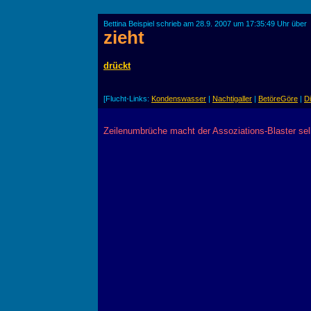
Bettina Beispiel schrieb am 28.9. 2007 um 17:35:49 Uhr über
zieht
drückt
[Flucht-Links:
Kondenswasser
|
Nachtigaller
|
BetöreGöre
|
D
Zeilenumbrüche macht der Assoziations-Blaster sel