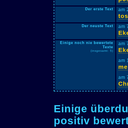
Der erste Text
am 
tos
Der neuste Text
am 
Eke
Einige noch nie bewertete
am 
Texte
Eke
(insgesamt: 5)
am 
me
am 
Chr
Einige überdu
positiv bewer