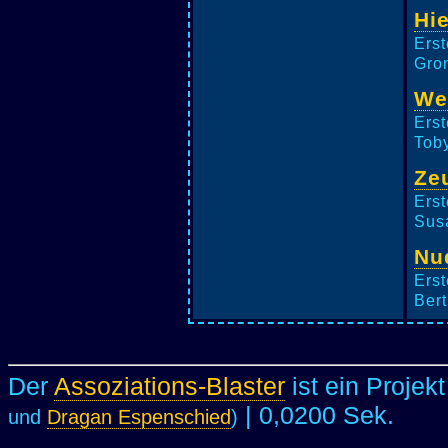
Hi
Erst
Gron
We
Erst
Toby
Ze
Erst
Susa
Nu
Erst
Bert
Der
Assoziations-Blaster
ist ein Projek
| 0,0200 Sek.
und
Dragan Espenschied
)