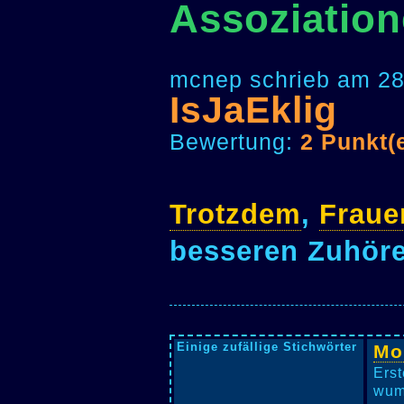
Assoziation
mcnep schrieb am 28
IsJaEklig
Bewertung:
2 Punkt(
Trotzdem
,
Fraue
besseren Zuhöre
Einige zufällige Stichwörter
Mo
Erst
wumi