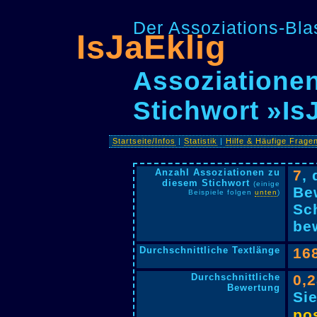
Der Assoziations-Blas
IsJaEklig
Assoziationen
Stichwort »Is
Startseite/Infos
|
Statistik
|
Hilfe & Häufige Frage
Anzahl Assoziationen zu
7
,
diesem Stichwort
(einige
Be
Beispiele folgen
unten
)
Sc
bew
Durchschnittliche Textlänge
16
Durchschnittliche
0,
Bewertung
Si
pos