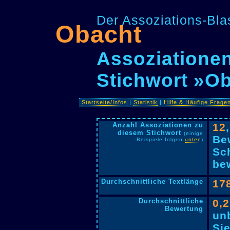
Der Assoziations-Blas
Obacht
Assoziationen
Stichwort »O
Startseite/Infos
|
Statistik
|
Hilfe & Häufige Frage
Anzahl Assoziationen zu
12
diesem Stichwort
(einige
Be
Beispiele folgen
unten
)
Sc
bew
Durchschnittliche Textlänge
17
Durchschnittliche
0,
Bewertung
un
Si