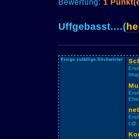
Bewertung:
1 Punkt(
Uffgebasst....(
he
Einige zufällige Stichwörter
Sc
Erst
Imag
Mu
Erst
Ehe
ne
Erst
c@, 
Ko