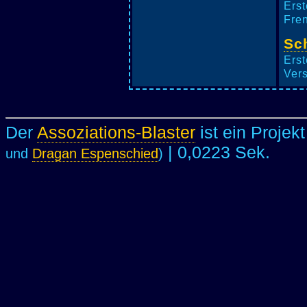
Erst
Fren
Sc
Erst
Vers
Der
Assoziations-Blaster
ist ein Projek
| 0,0223 Sek.
und
Dragan Espenschied
)