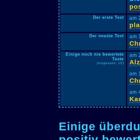
pos
Der erste Text
am 
pl
Der neuste Text
am 
Ch
Einige noch nie bewertete
am 
Texte
Al
(insgesamt: 10)
am 
Ch
am 
Ka
Einige überdu
positiv bewer