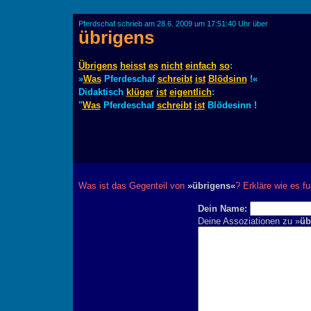
Pferdschaf schrieb am 28.6. 2009 um 17:51:40 Uhr über
übrigens
Übrigens
heisst
es
nicht
einfach
so
:
»
Was
Pferdeschaf
schreibt
ist
Blödsinn
!«
Didaktisch
klüger
ist
eigentlich
:
"
Was
Pferdeschaf
schreibt
ist
Blödesinn !
Was ist das Gegenteil von
»übrigens«
? Erkläre wie es fu
Dein Name:
Deine Assoziationen zu »
üb