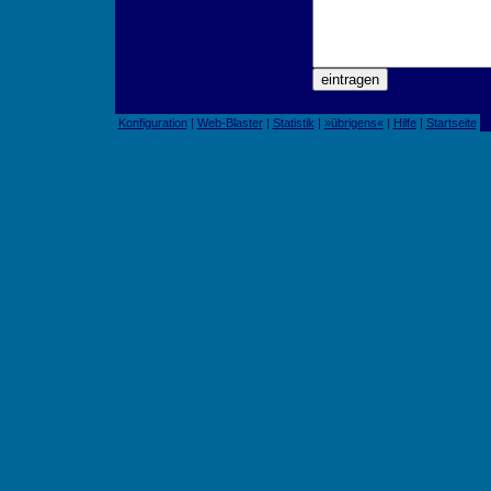
Konfiguration
|
Web-Blaster
|
Statistik
|
»übrigens«
|
Hilfe
|
Startseite