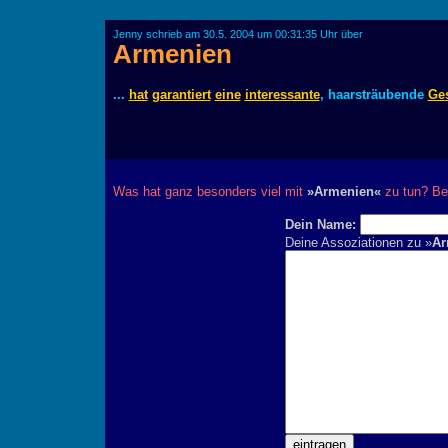
Jenny schrieb am 30.5. 2004 um 00:31:35 Uhr über
Armenien
...
hat
garantiert
eine
interessante
, haarsträubende
Ge
Was hat ganz besonders viel mit
»Armenien«
zu tun? Be
Dein Name:
Deine Assoziationen zu »
Ar