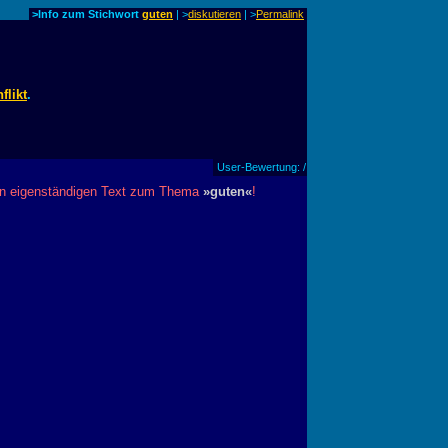
>Info zum Stichwort
guten
| >
diskutieren
|
>
Permalink
flikt
.
User-Bewertung: /
inen eigenständigen Text zum Thema
»guten«
!