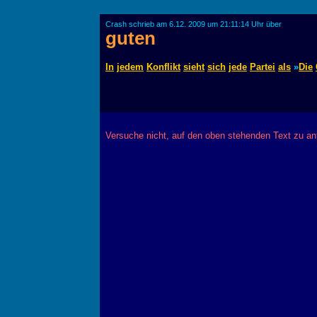
Crash schrieb am 6.12. 2009 um 21:11:14 Uhr über
guten
In
jedem
Konflikt
sieht
sich
jede
Partei
als
»
Die
Versuche nicht, auf den oben stehenden Text zu a