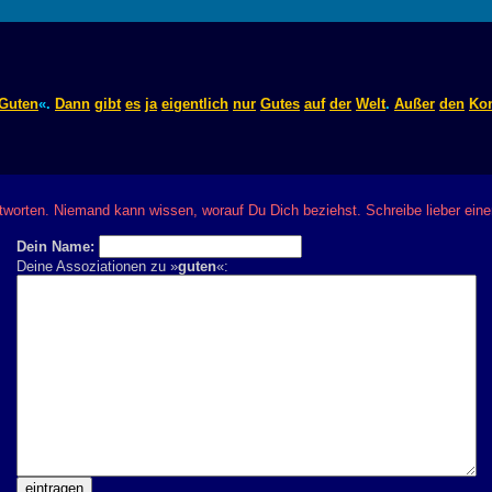
Guten
«.
Dann
gibt
es
ja
eigentlich
nur
Gutes
auf
der
Welt
.
Außer
den
Kon
ntworten. Niemand kann wissen, worauf Du Dich beziehst. Schreibe lieber e
Dein Name:
Deine Assoziationen zu »
guten
«: