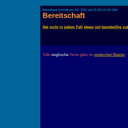
Baumhaus schrieb am 4.6. 2011 um 01:26:14 Uhr über
Bereitschaft
Hat
nicht
in
jedem
Fall
etwas
mit
bereitwillig
zu
Tolle
englische
Texte gibts im
englischen Blaster