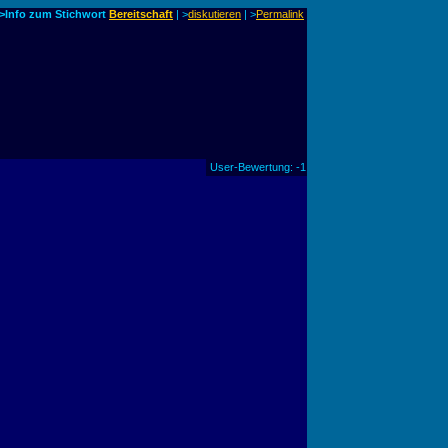
>Info zum Stichwort
Bereitschaft
| >
diskutieren
|
>
Permalink
User-Bewertung: -1