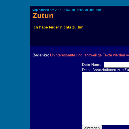
yep schrieb am 29.7. 2003 um 09:55:49 Uhr über
Zutun
ich
habe
leider
nichts
zu
tun
Bedenke:
Uninteressante und langweilige Texte werden v
Dein Name:
Deine Assoziationen zu »
Zu