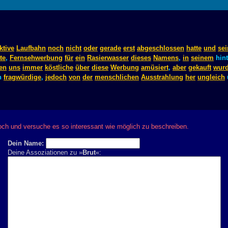
ktive
Laufbahn
noch
nicht
oder
gerade
erst
abgeschlossen
hatte
und
sei
te
,
Fernsehwerbung
für
ein
Rasierwasser
dieses
Namens
,
in
seinem
hint
en
uns
immer
köstliche
über
diese
Werbung
amüsiert
,
aber
gekauft
wur
h
fragwürdige
,
jedoch
von
der
menschlichen
Ausstrahlung
her
ungleich
och und versuche es so interessant wie möglich zu beschreiben.
Dein Name:
Deine Assoziationen zu »
Brut
«: