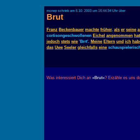
mcnep schrieb am 6.10. 2003 um 16:44:34 Uhr über
Brut
Franz
Beckenbauer
machte
früher
,
als
er
seine
a
cortisongeschwollenen
Eichel
angenommen
hat
jedoch
stets
wie
'Brrt'.
Meine
Eltern
und
ich
hab
das
Uwe
Seeler
gleichfalls
eine
schauspielerisc
Was interessiert Dich an
»Brut«
? Erzähle es uns d