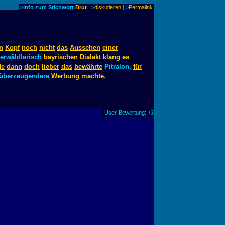
>Info zum Stichwort
Brut
| >
diskutieren
|
>
Permalink
n
Kopf
noch
nicht
das
Aussehen
einer
erwäldlerisch
bayrischen
Dialekt
klang
es
de
dann
doch
lieber
das
bewährte
Pitralon,
für
überzeugendere
Werbung
machte
.
User-Bewertung: +3