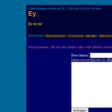
Höflichkeitsliga schrieb am 28.1. 2003 um 16:29:29 Uhr über
Ey
Ey
ey
ey
!
[Flucht-Links:
Massanfertigung
|
Ortszentrum
|
Aduration
|
Masochist
Assoziationen, die nur aus einem oder zwei Wörtern best
Dein Name:
Deine Assoziationen zu »
Ey