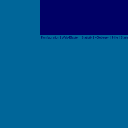
Konfiguration
|
Web-Blaster
|
Statistik
|
»Gebirge«
|
Hilfe
|
Start