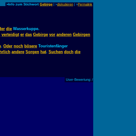
>Info zum Stichwort
Gebirge
| >
diskutieren
|
>
Permalink
der
die
Wasserkuppe.
d
verteidigt
er
das
Gebirge
vor
anderen
Gebirgen
n
.
Oder
noch
bösere
Touristenfänger
hrlich
andere
Sorgen
hat
.
Suchen
doch
die
User-Bewertung: /