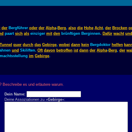
t
der
Bergführer
oder
der
Alpha
-
Berg
,
also
die
Hohe
Acht
,
der
Brocken
o
nd
paart
sich
als
einziger
mit
den
brünftigen Berginnen.
Dafür
wacht
un
Tunnel
quer
durch
das
Gebirge
,
wobei
dann
kein
Bergdoktor
helfen
kan
bahnen
und
Skiliften.
Oft
davon
betroffen
ist
dann
der
Alpha
-
Berg
,
der
wa
machtsstellung
im
Gebirge
.
? Beschreibe es und erläutere warum.
Dein Name:
Deine Assoziationen zu »
Gebirge
«: