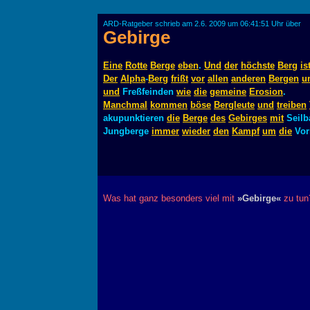
ARD-Ratgeber schrieb am 2.6. 2009 um 06:41:51 Uhr über
Gebirge
Eine
Rotte
Berge
eben
.
Und
der
höchste
Berg
is
Der
Alpha
-
Berg
frißt
vor
allen
anderen
Bergen
u
und
Freßfeinden
wie
die
gemeine
Erosion
.
Manchmal
kommen
böse
Bergleute
und
treiben
akupunktieren
die
Berge
des
Gebirges
mit
Seil
Jungberge
immer
wieder
den
Kampf
um
die
Vor
Was hat ganz besonders viel mit
»Gebirge«
zu tun