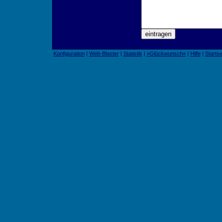
Konfiguration
|
Web-Blaster
|
Statistik
|
»Glückwunsch«
|
Hilfe
|
Startse