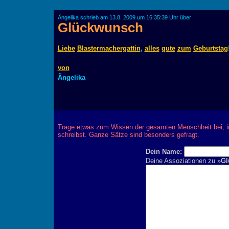
Ängelika schrieb am 13.8. 2009 um 16:35:39 Uhr über
Glückwunsch
Liebe
Blastermachergattin
,
alles
gute
zum
Geburtstag
von
Ängelika
Trage etwas zum Wissen der gesamten Menschheit bei, 
schreibst. Ganze Sätze sind besonders gefragt.
Dein Name:
Deine Assoziationen zu »
Gl