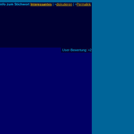
Info zum Stichwort
Interessantes
| >
diskutieren
|
>
Permalink
User-Bewertung: +2