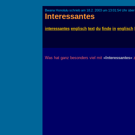
Bwana Honolulu schrieb am 18.2. 2003 um 13:01:54 Uhr über
Interessantes
interessantes
englisch
text
du
finde
in
englisch
Was hat ganz besonders viel mit
»Interessantes«
z