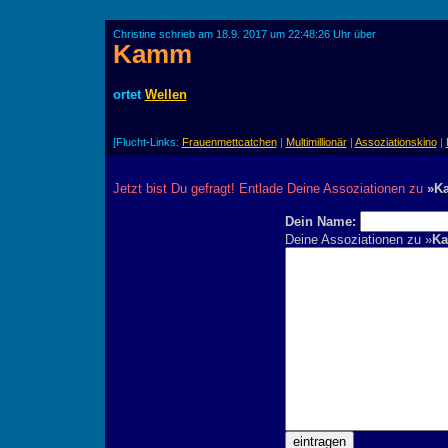
Christine schrieb am 18.9. 2017 um 22:48:26 Uhr über
Kamm
ortet
Wellen
[Flucht-Links:
Frauenmettcatchen
|
Multimillionär
|
Assoziationskino
|
Jetzt bist Du gefragt! Entlade Deine Assoziationen zu
»K
Dein Name:
Deine Assoziationen zu »
K