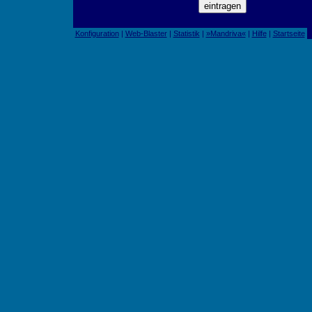
Konfiguration
|
Web-Blaster
|
Statistik
|
»Mandriva«
|
Hilfe
|
Startseite