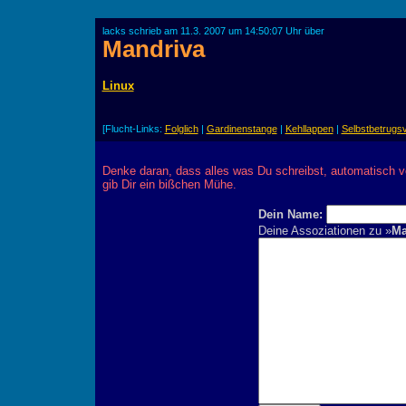
lacks schrieb am 11.3. 2007 um 14:50:07 Uhr über
Mandriva
Linux
[Flucht-Links:
Folglich
|
Gardinenstange
|
Kehllappen
|
Selbstbetrugs
Denke daran, dass alles was Du schreibst, automatisch v
gib Dir ein bißchen Mühe.
Dein Name:
Deine Assoziationen zu »
Ma