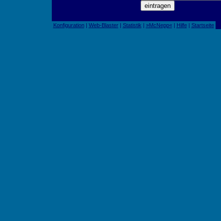
Konfiguration
|
Web-Blaster
|
Statistik
|
»McNepp«
|
Hilfe
|
Startseite