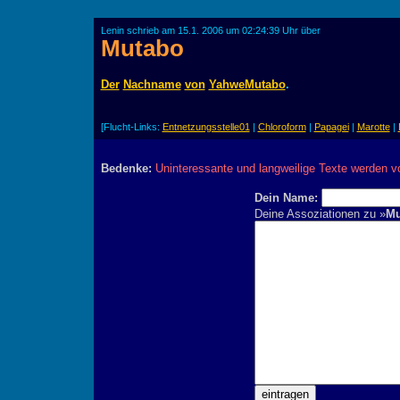
Lenin schrieb am 15.1. 2006 um 02:24:39 Uhr über
Mutabo
Der
Nachname
von
YahweMutabo
.
[Flucht-Links:
Entnetzungsstelle01
|
Chloroform
|
Papagei
|
Marotte
|
Bedenke:
Uninteressante und langweilige Texte werden v
Dein Name:
Deine Assoziationen zu »
Mu