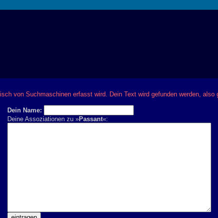
isch von Suchmaschinen erfasst wird. Dein Text wird gefunden werden, also 
Dein Name:
Deine Assoziationen zu »
Passant
«: