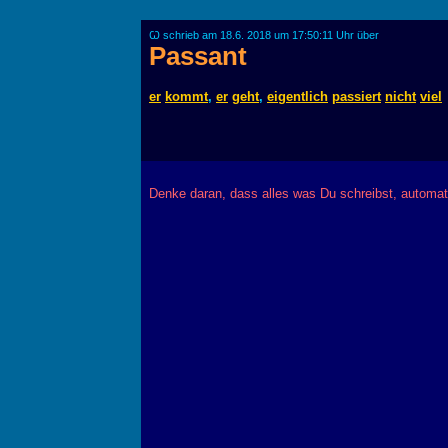
Ꙍ schrieb am 18.6. 2018 um 17:50:11 Uhr über
Passant
er
kommt
,
er
geht
,
eigentlich
passiert
nicht
viel
Denke daran, dass alles was Du schreibst, automat