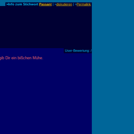
>Info zum Stichwort
Passant
| >
diskutieren
|
>
Permalink
User-Bewertung: /
gib Dir ein bißchen Mühe.