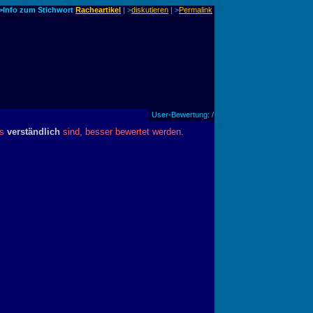
>Info zum Stichwort
Racheartikel
| >
diskutieren
|
>
Permalink
User-Bewertung: /
es
verständlich
sind, besser bewertet werden.