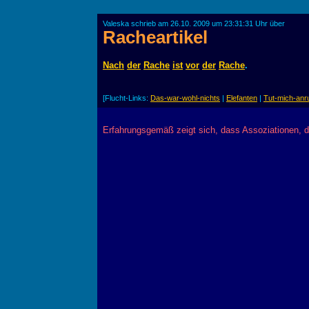
Valeska schrieb am 26.10. 2009 um 23:31:31 Uhr über
Racheartikel
Nach
der
Rache
ist
vor
der
Rache
.
[Flucht-Links:
Das-war-wohl-nichts
|
Elefanten
|
Tut-mich-an
Erfahrungsgemäß zeigt sich, dass Assoziationen, 