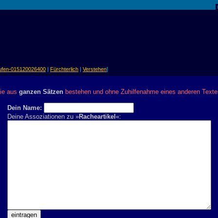
rufen-015120026400
|
Fürchterlich
|
Verstehen
]
die aus
ganzen Sätzen
bestehen und ohne Zuhilfenahme eines anderen Text
Dein Name:
Deine Assoziationen zu »
Racheartikel
«: