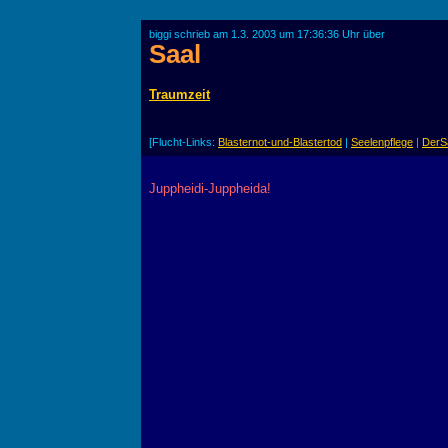
biggi schrieb am 1.3. 2003 um 17:36:36 Uhr über
Saal
Traumzeit
[Flucht-Links:
Blasternot-und-Blastertod
|
Seelenpflege
|
DerS
Juppheidi-Juppheida!