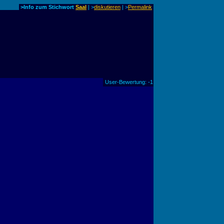
>Info zum Stichwort
Saal
| >
diskutieren
|
>
Permalink
User-Bewertung: -1