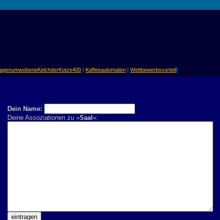
agenumwobeneKelchderKotze400
|
Kaffeeautomaten
|
Wettbewerbsvorteil
]
Dein Name:
Deine Assoziationen zu »
Saal
«: