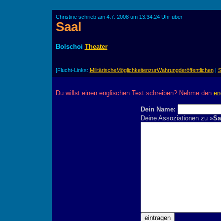
Christine schrieb am 4.7. 2008 um 13:34:24 Uhr über
Saal
Bolschoi
Theater
[Flucht-Links:
MilitärischeMöglichkeitenzurWahrungderöffentlichen
|
S
Du willst einen englischen Text schreiben? Nehme den
en
Dein Name:
Deine Assoziationen zu »
Sa