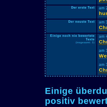
Der erste Text
am 
hu
Der neuste Text
am 
Chr
Einige noch nie bewertete
am 
Texte
Chr
(insgesamt: 3)
am 
We
am 
Chr
Einige überdu
positiv bewer