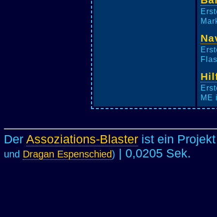
Erst
Mark
Na
Erst
Flas
Hil
Erst
ME i
Der
Assoziations-Blaster
ist ein Projek
| 0,0205 Sek.
und
Dragan Espenschied
)