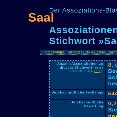
Der Assoziations-Blas
Saal
Assoziationen
Stichwort »Sa
Startseite/Infos
|
Statistik
|
Hilfe & Häufige Frage
Anzahl Assoziationen zu
8
,
diesem Stichwort
(einige
Be
Beispiele folgen
unten
)
Sc
bew
Durchschnittliche Textlänge
54
Durchschnittliche
0,
Bewertung
Si
pos