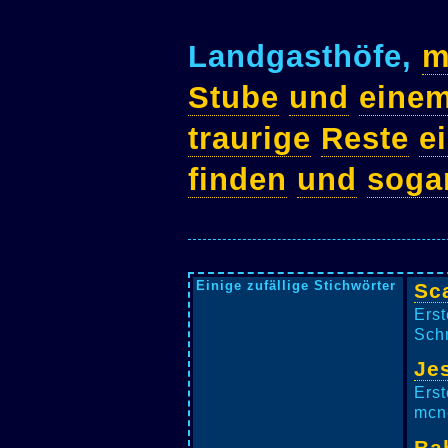
Landgasthöfe,
m
Stube
und
eine
traurige
Reste
e
finden
und
soga
Einige zufällige Stichwörter
Sc
Erst
Schm
Je
Erst
mcne
Ba