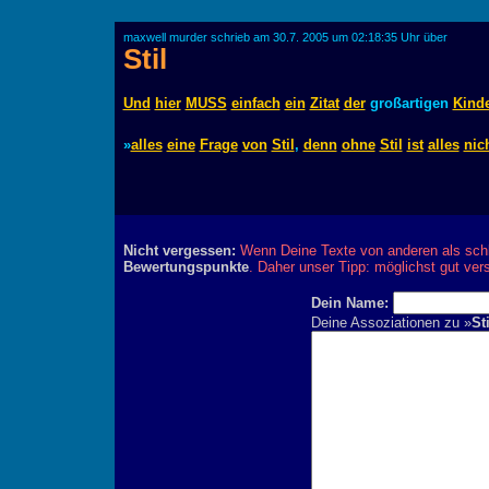
maxwell murder schrieb am 30.7. 2005 um 02:18:35 Uhr über
Stil
Und
hier
MUSS
einfach
ein
Zitat
der
großartigen
Kind
»
alles
eine
Frage
von
Stil
,
denn
ohne
Stil
ist
alles
nic
Nicht vergessen:
Wenn Deine Texte von anderen als schl
Bewertungspunkte
. Daher unser Tipp: möglichst gut ver
Dein Name:
Deine Assoziationen zu »
Sti