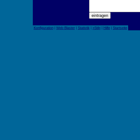
Konfiguration
|
Web-Blaster
|
Statistik
|
»Stil«
|
Hilfe
|
Startseite