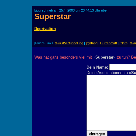
biggi schrieb am 25.4. 2003 um 23:44:13 Uhr über
Superstar
Deprivation
[Flucht-Links:
WurstVertunnelung
|
@nfang
|
Dürrenmatt
|
Clara
|
War
Was hat ganz besonders viel mit
»Superstar«
zu tun? Be
Dein Name:
Deine Assoziationen zu »
Su