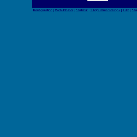
Konfiguration
|
Web-Blaster
|
Statistik
|
»Teigummantelung«
|
Hilfe
|
Sta