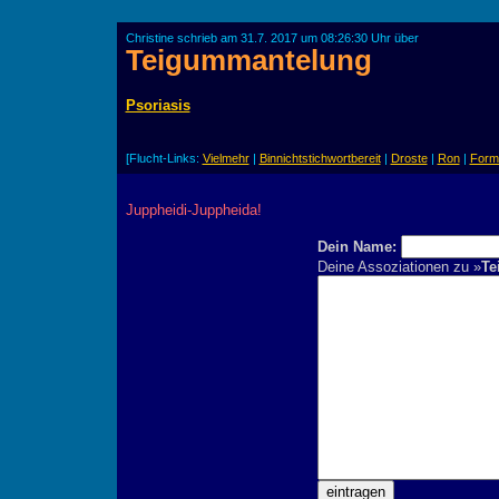
Christine schrieb am 31.7. 2017 um 08:26:30 Uhr über
Teigummantelung
Psoriasis
[Flucht-Links:
Vielmehr
|
Binnichtstichwortbereit
|
Droste
|
Ron
|
Form
Juppheidi-Juppheida!
Dein Name:
Deine Assoziationen zu »
Te